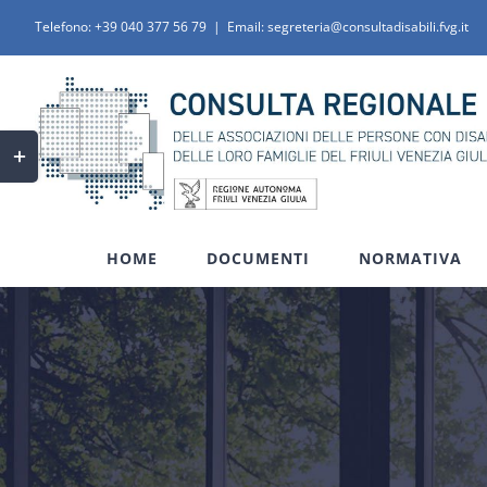
Salta
Telefono:
+39 040 377 56 79
|
Email: segreteria@consultadisabili.fvg.it
al
contenuto
Toggle
area
barra
scorrevole
HOME
DOCUMENTI
NORMATIVA