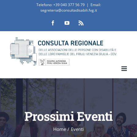
Salta
Telefono:
+39 040 377 56 79
|
Email:
segreteria@consultadisabili.fvg.it
al
Facebook
YouTube
Rss
contenuto
Prossimi Eventi
Home
/
Eventi