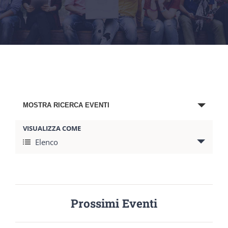
Eventi
MOSTRA RICERCA EVENTI
Search
VISUALIZZA COME
and
Evento
Elenco
Views
Views
Navigation
Navigation
Prossimi Eventi