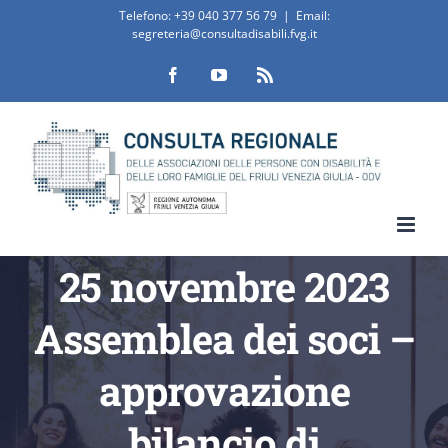
Salta
Telefono:
+39 040 377 56 79
|
Email:
segreteria@consultadisabili.fvg.it
al
Facebook
YouTube
Rss
contenuto
25 novembre 2023
Assemblea dei soci –
approvazione
bilancio di