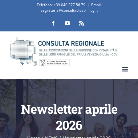
Salta
Telefono:
+39 040 377 56 79
|
Email:
segreteria@consultadisabili.fvg.it
al
Facebook
YouTube
Rss
contenuto
Newsletter aprile
2026