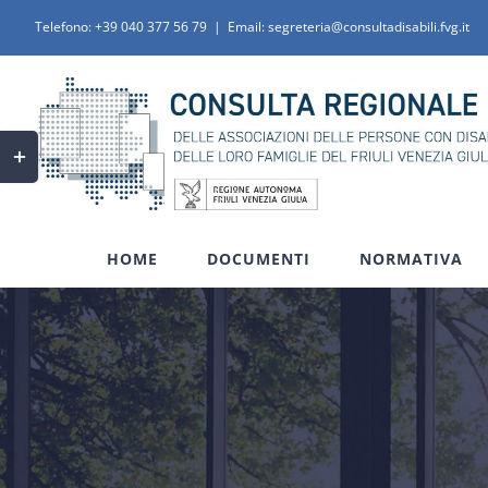
Salta
Telefono:
+39 040 377 56 79
|
Email: segreteria@consultadisabili.fvg.it
al
contenuto
Toggle
area
barra
scorrevole
HOME
DOCUMENTI
NORMATIVA