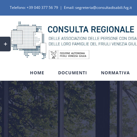
Salta
Telefono:
+39 040 377 56 79
|
Email: segreteria@consultadisabili.fvg.it
al
contenuto
Toggle
area
barra
scorrevole
HOME
DOCUMENTI
NORMATIVA