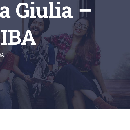
a Giulia –
RIBA
BA