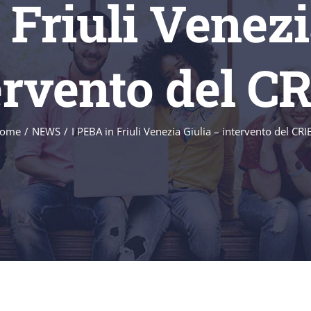
 Friuli Venezi
ervento del C
ome
/
NEWS
/
I PEBA in Friuli Venezia Giulia – intervento del CRI