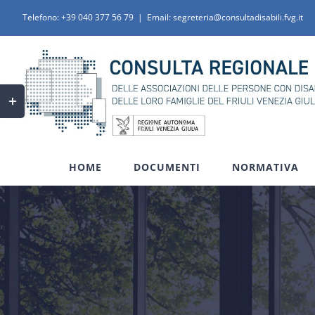
Salta
Telefono:
+39 040 377 56 79
|
Email: segreteria@consultadisabili.fvg.it
al
contenuto
Toggle
area
barra
scorrevole
HOME
DOCUMENTI
NORMATIVA