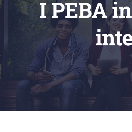
I PEBA in
int
H