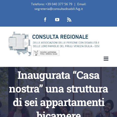
Salta
Telefono:
+39 040 377 56 79
|
Email:
segreteria@consultadisabili.fvg.it
al
Facebook
YouTube
Rss
contenuto
Inaugurata “Casa
nostra” una struttura
di sei appartamenti
bicamere