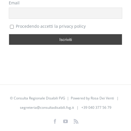
Email
Procedendo accetti la privacy policy
©
Consulta Regionale Disabili FVG
| Powered by
Rosa Dei Venti
|
segreteria@consultadisabili.fvg.it
| +39 040 377 56 79
Facebook
YouTube
Rss