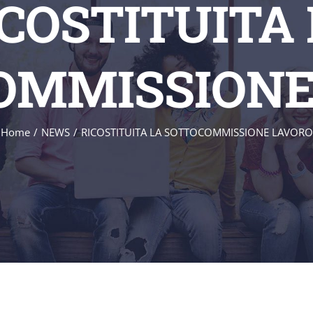
COSTITUITA
OMMISSIONE
Home
/
NEWS
/
RICOSTITUITA LA SOTTOCOMMISSIONE LAVORO