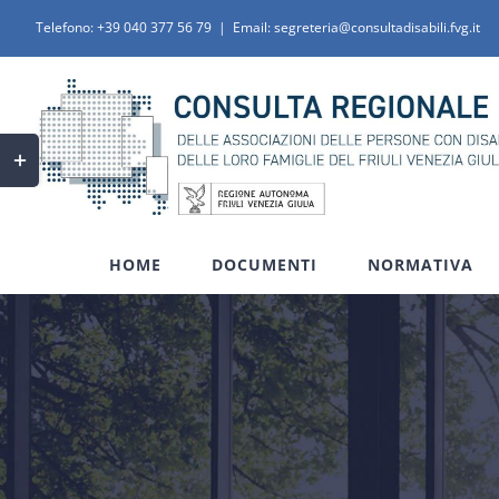
Salta
Telefono:
+39 040 377 56 79
|
Email: segreteria@consultadisabili.fvg.it
al
contenuto
Toggle
area
barra
scorrevole
HOME
DOCUMENTI
NORMATIVA