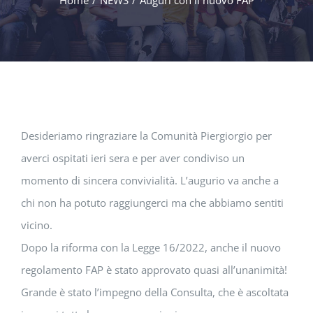
Home
/
NEWS
/
Auguri con il nuovo FAP
Desideriamo ringraziare la Comunità Piergiorgio per
averci ospitati ieri sera e per aver condiviso un
momento di sincera convivialità. L’augurio va anche a
chi non ha potuto raggiungerci ma che abbiamo sentiti
vicino.
Dopo la riforma con la Legge 16/2022, anche il nuovo
regolamento FAP è stato approvato quasi all’unanimità!
Grande è stato l’impegno della Consulta, che è ascoltata