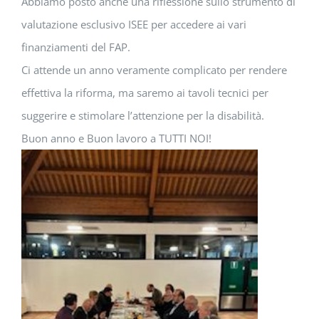
Abbiamo posto anche una riflessione sullo strumento di
valutazione esclusivo ISEE per accedere ai vari
finanziamenti del FAP.
Ci attende un anno veramente complicato per rendere
effettiva la riforma, ma saremo ai tavoli tecnici per
suggerire e stimolare l’attenzione per la disabilità.
Buon anno e Buon lavoro a TUTTI NOI!