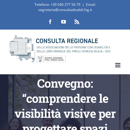
Salta
Telefono:
+39 040 377 56 79
|
Email:
segreteria@consultadisabili.fvg.it
al
Facebook
YouTube
Rss
contenuto
Convegno:
“comprendere le
visibilità visive per
progettare spazi