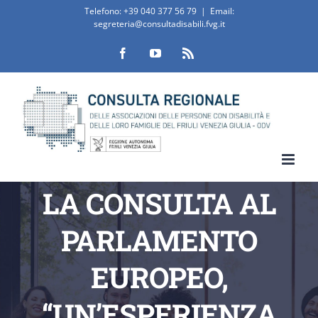
Salta
Telefono:
+39 040 377 56 79
|
Email:
segreteria@consultadisabili.fvg.it
al
Facebook
YouTube
Rss
contenuto
LA CONSULTA AL
PARLAMENTO
EUROPEO,
“UN’ESPERIENZA