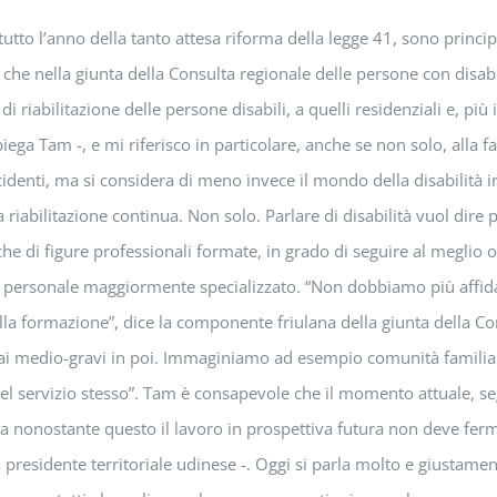
tutto l’anno della tanto attesa riforma della legge 41, sono princi
che nella giunta della Consulta regionale delle persone con disabil
i riabilitazione delle persone disabili, a quelli residenziali e, più
ega Tam -, e mi riferisco in particolare, anche se non solo, alla fa
ncidenti, ma si considera di meno invece il mondo della disabilità i
bilitazione continua. Non solo. Parlare di disabilità vuol dire pa
he di figure professionali formate, in grado di seguire al meglio o
di personale maggiormente specializzato. “Non dobbiamo più affidar
ulla formazione”, dice la componente friulana della giunta della 
casi dai medio-gravi in poi. Immaginiamo ad esempio comunità famili
tà del servizio stesso”. Tam è consapevole che il momento attuale,
ma nonostante questo il lavoro in prospettiva futura non deve ferma
a presidente territoriale udinese -. Oggi si parla molto e giusta