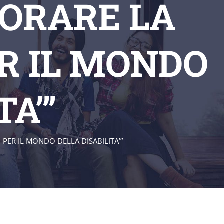
IORARE LA
ER IL MONDO
TA’”
 PER IL MONDO DELLA DISABILITA’”