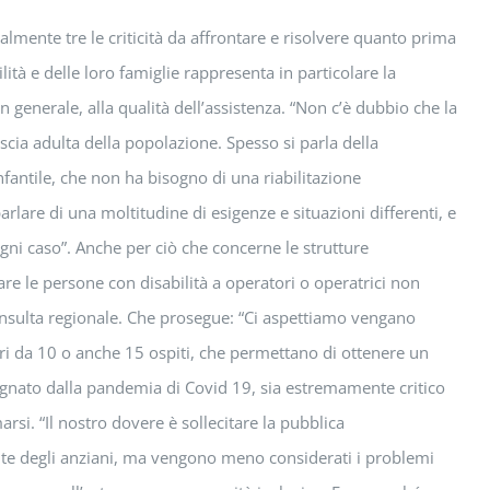
palmente tre le criticità da affrontare e risolvere quanto prima
ità e delle loro famiglie rappresenta in particolare la
 in generale, alla qualità dell’assistenza. “Non c’è dubbio che la
scia adulta della popolazione. Spesso si parla della
nfantile, che non ha bisogno di una riabilitazione
rlare di una moltitudine di esigenze e situazioni differenti, e
gni caso”. Anche per ciò che concerne le strutture
e le persone con disabilità a operatori o operatrici non
Consulta regionale. Che prosegue: “Ci aspettiamo vengano
ari da 10 o anche 15 ospiti, che permettano di ottenere un
 segnato dalla pandemia di Covid 19, sia estremamente critico
rsi. “Il nostro dovere è sollecitare la pubblica
mente degli anziani, ma vengono meno considerati i problemi