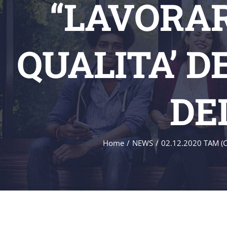
“LAVORAR
QUALITA’ D
DEL
Home
/
NEWS
/
02.12.2020 TAM (