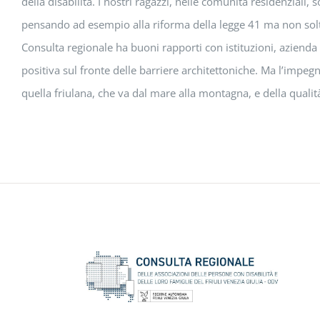
della disabilità. I nostri ragazzi, nelle comunità residenzial
pensando ad esempio alla riforma della legge 41 ma non solt
Consulta regionale ha buoni rapporti con istituzioni, azienda
positiva sul fronte delle barriere architettoniche. Ma l’impegn
quella friulana, che va dal mare alla montagna, e della qualità