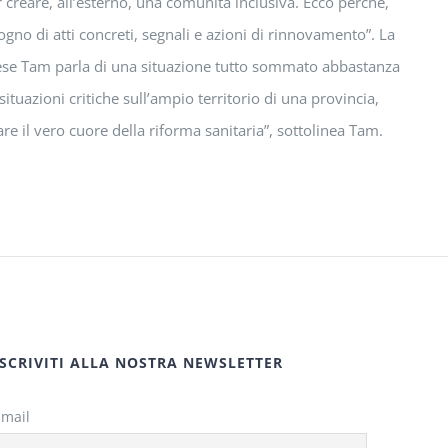
r creare, all’esterno, una comunità inclusiva. Ecco perché,
o di atti concreti, segnali e azioni di rinnovamento”. La
dinese Tam parla di una situazione tutto sommato abbastanza
ituazioni critiche sull’ampio territorio di una provincia,
are il vero cuore della riforma sanitaria”, sottolinea Tam.
ISCRIVITI ALLA NOSTRA NEWSLETTER
Email