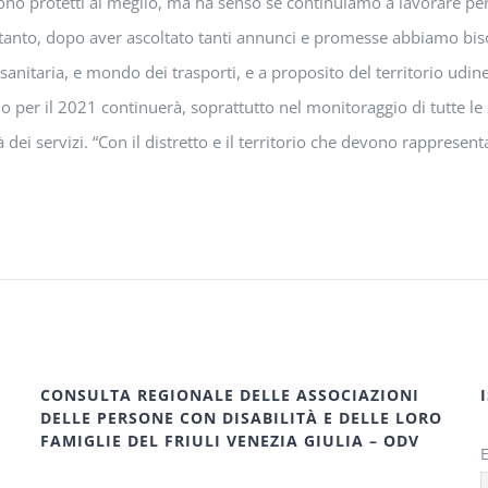
i, sono protetti al meglio, ma ha senso se continuiamo a lavorare pe
anto, dopo aver ascoltato tanti annunci e promesse abbiamo bisogn
 sanitaria, e mondo dei trasporti, e a proposito del territorio u
o per il 2021 continuerà, soprattutto nel monitoraggio di tutte le s
 dei servizi. “Con il distretto e il territorio che devono rappresent
CONSULTA REGIONALE DELLE ASSOCIAZIONI
DELLE PERSONE CON DISABILITÀ E DELLE LORO
FAMIGLIE DEL FRIULI VENEZIA GIULIA – ODV