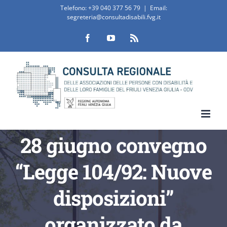
Salta
Telefono:
+39 040 377 56 79
|
Email:
segreteria@consultadisabili.fvg.it
al
Facebook
YouTube
Rss
contenuto
28 giugno convegno
“Legge 104/92: Nuove
disposizioni”
organizzato da