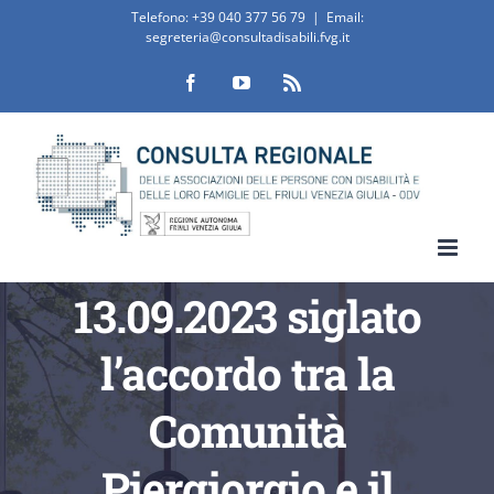
Salta
Telefono:
+39 040 377 56 79
|
Email:
segreteria@consultadisabili.fvg.it
al
Facebook
YouTube
Rss
contenuto
13.09.2023 siglato
l’accordo tra la
Comunità
Piergiorgio e il