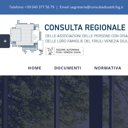
Salta
Telefono:
+39 040 377 56 79
|
Email: segreteria@consultadisabili.fvg.it
al
contenuto
Toggle
area
barra
scorrevole
HOME
DOCUMENTI
NORMATIVA