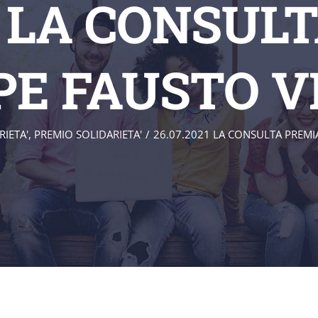
21 LA CONSUL
PE FAUSTO V
RIETA'
,
PREMIO SOLIDARIETA'
/
26.07.2021 LA CONSULTA PREMI