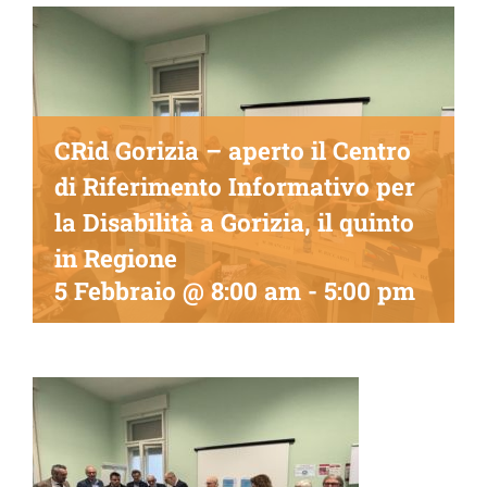
CRid Gorizia – aperto il Centro
di Riferimento Informativo per
la Disabilità a Gorizia, il quinto
in Regione
5 Febbraio @ 8:00 am
-
5:00 pm