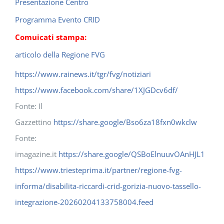
Presentazione Centro
Programma Evento CRID
Comuicati stampa:
articolo della Regione FVG
https://www.rainews.it/tgr/fvg/notiziari
https://www.facebook.com/share/1XJGDcv6df/
Fonte: Il
Gazzettino
https://share.google/Bso6za18fxn0wkclw
Fonte:
imagazine.it
https://share.google/QSBoElnuuvOAnHJL1
https://www.triesteprima.it/partner/regione-fvg-
informa/disabilita-riccardi-crid-gorizia-nuovo-tassello-
integrazione-20260204133758004.feed