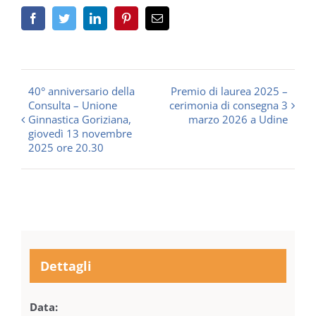
Facebook
Twitter
LinkedIn
Pinterest
Email
Evento
40° anniversario della
Premio di laurea 2025 –
Consulta – Unione
cerimonia di consegna 3
Navigation
Ginnastica Goriziana,
marzo 2026 a Udine
giovedì 13 novembre
2025 ore 20.30
Dettagli
Data: