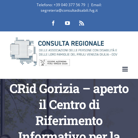
Salta
Telefono:
+39 040 377 56 79
|
Email:
segreteria@consultadisabili.fvg.it
al
Facebook
YouTube
Rss
contenuto
CRid Gorizia – aperto
il Centro di
Riferimento
Informativo per la